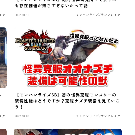
も存在価値が無さすぎないかって話
イク
2022.10.18
モンハンライズ/サンブレイク
e
【モンハンライズSB】初の怪異克服モンスターの
装備性能はどうですか？克服ナズチ装備を見ていこ
う！
イク
2022.10.03
モンハンライズ/サンブレイク