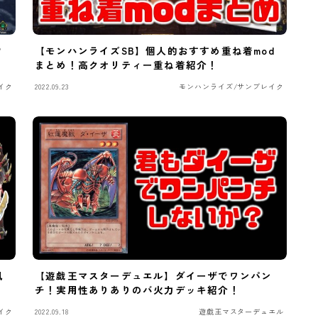
？
【モンハンライズSB】個人的おすすめ重ね着mod
まとめ！高クオリティー重ね着紹介！
イク
2022.09.23
モンハンライズ/サンブレイク
風
【遊戯王マスターデュエル】ダイーザでワンパン
チ！実用性ありありのバ火力デッキ紹介！
イク
2022.09.18
遊戯王マスターデュエル