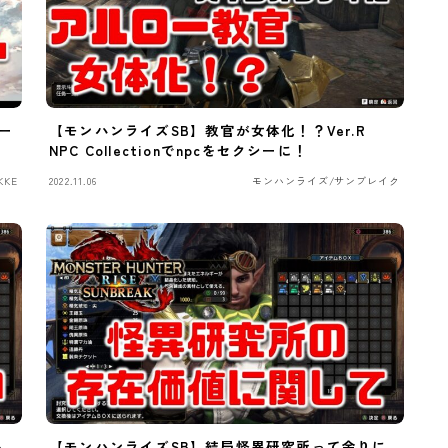
ー
【モンハンライズSB】教官が女体化！？Ver.R
NPC Collectionでnpcをセクシーに！
KKE
2022.11.06
モンハンライズ/サンブレイク
る
【モンハンライズSB】結局怪異研究所って余りに