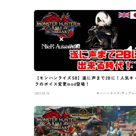
【モンハンライズSB】遂に声まで2Bに！人気キ
ラのボイス変更mod登場！
2022.09.16
モンハンライズ/サンブレ