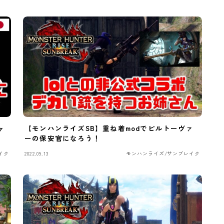
ャ
【モンハンライズSB】重ね着modでピルトーヴァ
ーの保安官になろう！
イク
2022.09.13
モンハンライズ/サンブレイク