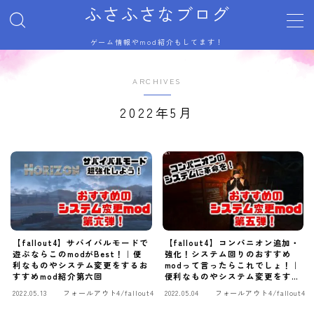
ふさふさなブログ
ゲーム情報やmod紹介もしてます！
MENU
サイトマップ
ARCHIVES
トップページ
プライバシーポリシー
2022年5月
利用規約／特定商取引法に基づく表記
有料記事の決済完了ページ
自己紹介
記事一覧
運営者情報
【fallout4】サバイバルモードで
【fallout4】コンパニオン追加・
遊ぶならこのmodがBest！｜便
強化！システム回りのおすすめ
利なものやシステム変更をするお
modって言ったらこれでしょ！｜
すすめmod紹介第六回
便利なものやシステム変更をする
おすすめmod紹介第五回
2022.05.13
フォールアウト4/fallout4
2022.05.04
フォールアウト4/fallout4