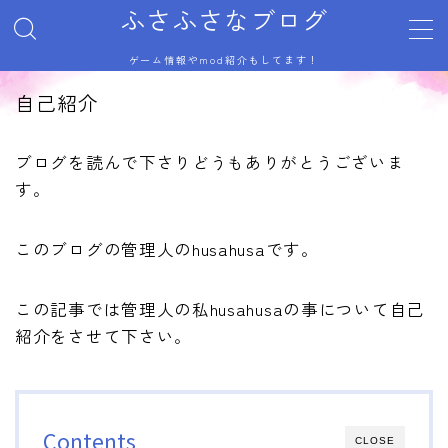
ふさふさなブログ
ゲーム情報やmod紹介もしてます！
MENU
自己紹介
サイトマップ
トップページ
プライバシーポリシー
ブログを読んで下さりどうもありがとうございま
利用規約／特定商取引法に基づく表記
す。
有料記事の決済完了ページ
自己紹介
記事一覧
このブログの管理人のhusahusaです。
運営者情報
この記事では管理人の私husahusaの事について自己
紹介をさせて下さい。
Contents
CLOSE