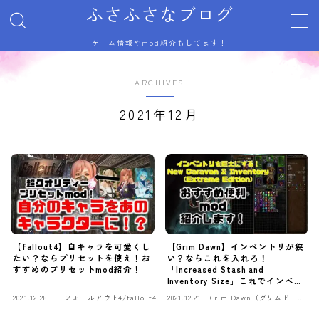
ふさふさなブログ
ゲーム情報やmod紹介もしてます！
MENU
サイトマップ
ARCHIVES
トップページ
プライバシーポリシー
2021年12月
利用規約／特定商取引法に基づく表記
有料記事の決済完了ページ
自己紹介
記事一覧
運営者情報
【fallout4】自キャラを可愛くし
【Grim Dawn】インベントリが狭
たい？ならプリセットを使え！お
い？ならこれを入れろ！
すすめのプリセットmod紹介！
「Increased Stash and
Inventory Size」これでインベン
トリ問題は解決だ！
2021.12.28
フォールアウト4/fallout4
2021.12.21
Grim Dawn（グリムドー
ン）