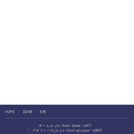
Follow Me
HOME
2021年
12月
＞
＞
ホーム
jic jin-ifont-home \e917
プロフィール
jic jin-ifont-account \e900