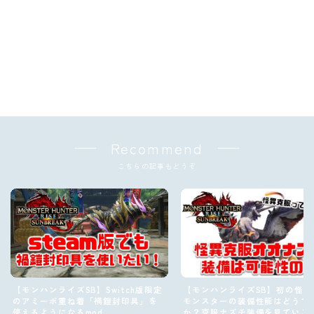
Recommend
こちらの記事もどうぞ
【モンハンライズSB】Switch版限定
【モンハンライズSB】初の怪異
のアミーボ重ね着「禍鎧封印具」を
モンスターの装備性能はどうで
使えるようになるmod
か？克服ナズチ装備を見ていこ