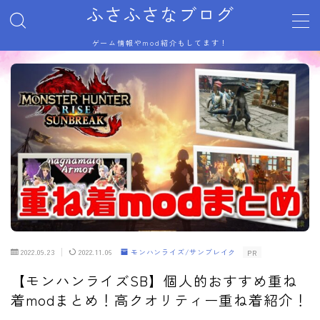
ふさふさなブログ
ゲーム情報やmod紹介もしてます！
MENU
サイトマップ
トップページ
プライバシーポリシー
利用規約／特定商取引法に基づく表記
有料記事の決済完了ページ
自己紹介
記事一覧
運営者情報
2022.09.23
2022.11.06
モンハンライズ/サンブレイク
PR
【モンハンライズSB】個人的おすすめ重ね
着modまとめ！高クオリティー重ね着紹介！