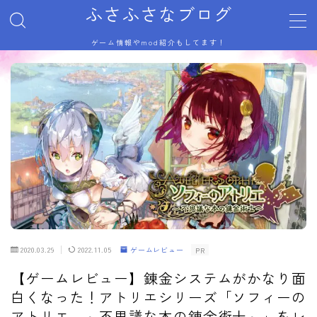
ふさふさなブログ
ゲーム情報やmod紹介もしてます！
MENU
サイトマップ
トップページ
プライバシーポリシー
利用規約／特定商取引法に基づく表記
有料記事の決済完了ページ
自己紹介
記事一覧
運営者情報
2020.03.29
2022.11.05
ゲームレビュー
PR
【ゲームレビュー】錬金システムがかなり面
白くなった！アトリエシリーズ「ソフィーの
アトリエ ～不思議な本の錬金術士～」をレ