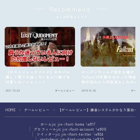
Recommend
こちらの記事もどうぞ
【ロストジャッチメント】ネタバレ
オープンワールド好きな俺が
無し！買うか迷っている人に捧げる
fallout76を買わなかった理由
忖度しないレビュー！
前の流れから何故炎上したのか
る
2021.10.02
ゲームレビュー
2019.10.30
ゲーム
Follow Me
HOME
ゲームレビュー
【ゲームレビュー】錬金システムがかなり面白く
＞
＞
ホーム
jic jin-ifont-home \e917
プロフィール
jic jin-ifont-account \e900
ツイッター
jic jin-ifont-twitter \e92d
youtube
jic jin-ifont-youtube \e930