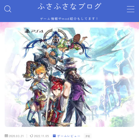
ふさふさなブログ
ゲーム情報やmod紹介もしてます！
MENU
サイトマップ
トップページ
プライバシーポリシー
利用規約／特定商取引法に基づく表記
有料記事の決済完了ページ
自己紹介
記事一覧
運営者情報
2020.03.21
2022.11.05
ゲームレビュー
PR