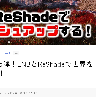
lout4
PR
第七弾！ENBとReShadeで世界を
！
モーションを含む場合があります