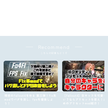
Recommend
こちらの記事もどうぞ
理想のfallout4を作る 第三弾！fix系
【fallout4】自キャラを可愛く
modでバグを消し、fpsを確保しよ
い？ならプリセットを使え！お
う！
めのプリセットmod紹介！