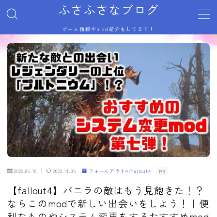
ふさふさなブログ
ゲーム情報やmod紹介もしてます！
MENU
サイトマップ
トップページ
プライバシーポリシー
利用規約／特定商取引法に基づく表記
有料記事の決済完了ページ
自己紹介
記事一覧
運営者情報
2022.06.10
2022.11.05
フォールアウト4/fallout4
PR
【fallout4】バニラの敵はもう見飽きた！？
ならこのmodで新しい出会いをしよう！｜便
利なものやシステム変更をするおすすめmod