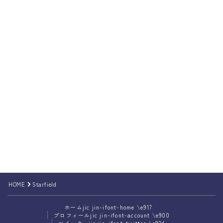
Follow Me
HOME
Starfield
ホーム
jic jin-ifont-home \e917
プロフィール
jic jin-ifont-account \e900