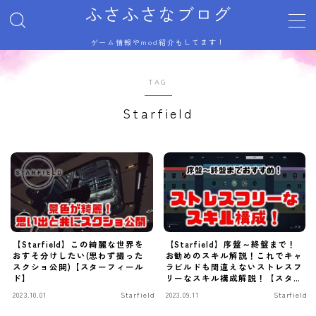
ふさふさなブログ
ゲーム情報やmod紹介もしてます！
MENU
サイトマップ
TAG
トップページ
プライバシーポリシー
Starfield
利用規約／特定商取引法に基づく表記
有料記事の決済完了ページ
自己紹介
記事一覧
運営者情報
【Starfield】この綺麗な世界を
【Starfield】序盤～終盤まで！
おすそ分けしたい(思わず撮った
お勧めのスキル解説！これでキャ
スクショ公開)【スターフィール
ラビルドも間違えないストレスフ
ド】
リーなスキル構成解説！【スター
フィールド】
2023.10.01
Starfield
2023.09.11
Starfield