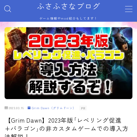
ふさふさなブログ
ゲーム情報やmod紹介もしてます！
MENU
サイトマップ
トップページ
プライバシーポリシー
利用規約／特定商取引法に基づく表記
有料記事の決済完了ページ
自己紹介
記事一覧
運営者情報
2023.03.16
Grim Dawn（グリムドーン）
PR
【Grim Dawn】2023年版｢レベリング促進
+パラゴン｣の非カスタムゲームでの導入方
法解説！