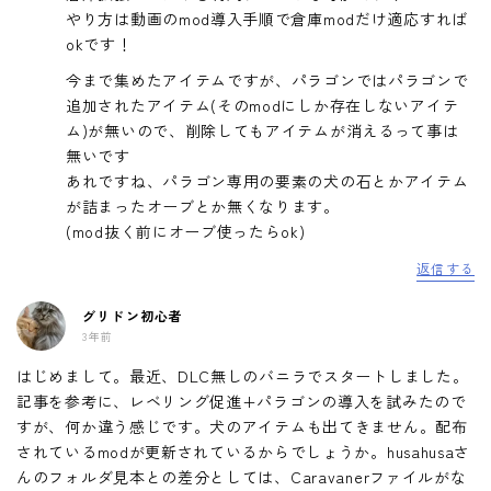
やり方は動画のmod導入手順で倉庫modだけ適応すれば
okです！
今まで集めたアイテムですが、パラゴンではパラゴンで
追加されたアイテム(そのmodにしか存在しないアイテ
ム)が無いので、削除してもアイテムが消えるって事は
無いです
あれですね、パラゴン専用の要素の犬の石とかアイテム
が詰まったオーブとか無くなります。
(mod抜く前にオーブ使ったらok)
返信する
グリドン初心者
3年前
はじめまして。最近、DLC無しのバニラでスタートしました。
記事を参考に、レベリング促進+パラゴンの導入を試みたので
すが、何か違う感じです。犬のアイテムも出てきません。配布
されているmodが更新されているからでしょうか。husahusaさ
んのフォルダ見本との差分としては、Caravanerファイルがな