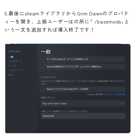
5.最後にsteamライブラリからGrim Dawnのプロパテ
ィーを開き、上級ユーザーはの所に｢ /basemods｣と
いう一文を追加すれば導入終了です！