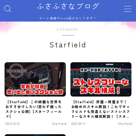
ふさふさなブログ
ゲーム情報やmod紹介もしてます！
MENU
CATEGORY
サイトマップ
トップページ
Starfield
プライバシーポリシー
利用規約／特定商取引法に基づく表記
有料記事の決済完了ページ
自己紹介
記事一覧
運営者情報
【Starfield】この綺麗な世界を
【Starfield】序盤～終盤まで！
おすそ分けしたい(思わず撮った
お勧めのスキル解説！これでキャ
スクショ公開)【スターフィール
ラビルドも間違えないストレスフ
ド】
リーなスキル構成解説！【スター
フィールド】
2023.10.01
Starfield
2023.09.11
Starfield