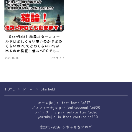
【Starfield】結局スターフィー
ルドはどれくらい重いのか？どの
くらいのPCでどのくらいFPSが
出るのか検証！低スぺPCでも動
くのか！？【スターフィールド】
2023.09.03
Starfield
Follow Me
HOME
ゲーム
Starfield
＞
＞
ホーム
jic jin-ifont-home \e917
プロフィール
jic jin-ifont-account \e900
ツイッター
jic jin-ifont-twitter \e92d
youtube
jic jin-ifont-youtube \e930
2019–2026 ふさふさなブログ