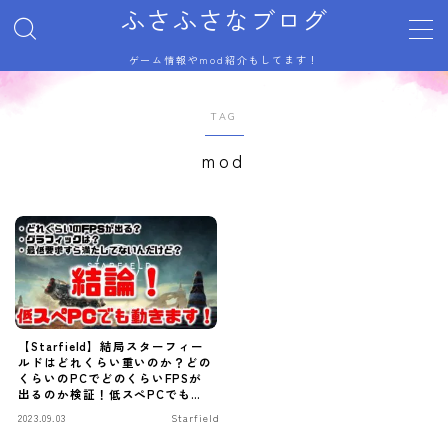
ふさふさなブログ
ゲーム情報やmod紹介もしてます！
MENU
サイトマップ
TAG
トップページ
プライバシーポリシー
mod
利用規約／特定商取引法に基づく表記
有料記事の決済完了ページ
自己紹介
記事一覧
運営者情報
【Starfield】結局スターフィー
ルドはどれくらい重いのか？どの
くらいのPCでどのくらいFPSが
出るのか検証！低スぺPCでも動
くのか！？【スターフィールド】
2023.09.03
Starfield