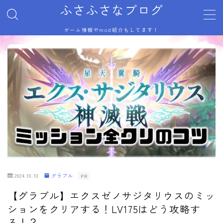
ふさふさなブログ
ゲーム情報やmod紹介もしてます！
MENU
サイトマップ
トップページ
プライバシーポリシー
利用規約／特定商取引法に基づく表記
有料記事の決済完了ページ
自己紹介
記事一覧
運営者情報
2024.10.10
グラブル
PR
【グラブル】エクスゼノサジタリウスのミッ
ションをクリアする！LV175はどう攻略す
る！？